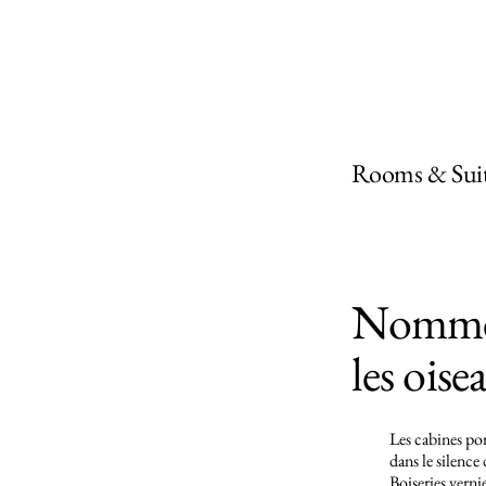
Rooms & Suit
Nommé
les ois
Les cabines por
dans le silence 
Boiseries verni