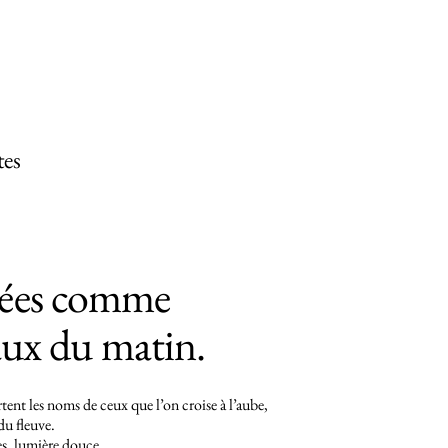
es
es comme
eaux du matin.
tent les noms de ceux que l’on croise à l’aube,
du fleuve.
es, lumière douce,